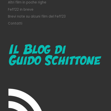
Altri film in poche righe
Feff22 in breve
Brevi note su alcuni film del Feff23
Contatti