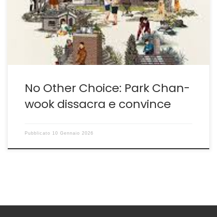
discosta per intuizioni e originalità da Cacciatore di
Teste di Costa-Gravas, autore al quale l’opera è
dedicata nei titoli di coda. Park infatti […]
No Other Choice: Park Chan-
wook dissacra e convince
Pubblicato
10 Gennaio 2026