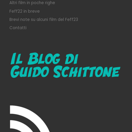
Altri film in poche righe
Feff22 in breve
Brevi note su alcuni film del Feff23
Contatti