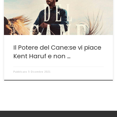
splendido film di Jane Campion non sapevo nemmeno
dell’esistenza de Il Potere del Cane– il romanzo dallo
stesso titolo di Don Winslow […]
Il Potere del Cane:se vi piace
Kent Haruf e non …
Pubblicato
5 Dicembre 2021