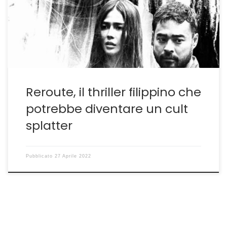
questo film del filippino Lawrence Fajardo presentato al
Feff24 destinato a dividere per i suoi eccessi-peraltro
controllati- e la sua violenza psicologica. […]
Reroute, il thriller filippino che
potrebbe diventare un cult
splatter
Pubblicato
27 Aprile 2022