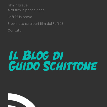
Film in Breve
Altri film in poche righe
Feff22 in breve
Brevi note su alcuni film del Feff23
Contatti