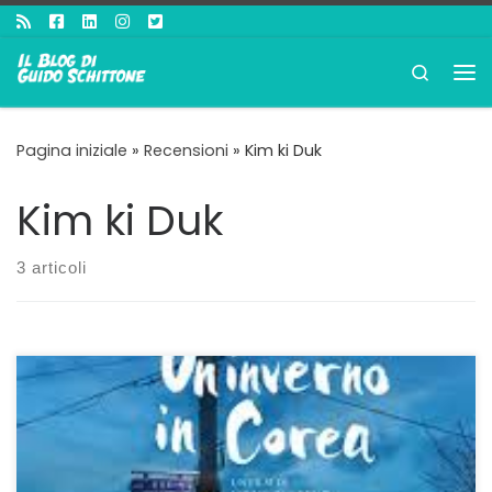
Passa al contenuto
Search
Me
Pagina iniziale
»
Recensioni
»
Kim ki Duk
Kim ki Duk
3 articoli
È bello anche in streaming Ogni tanto non guasta
guardare i film, soprattutto quelli che si sono perduti, in
streaming. È il caso di Un Inverno in Corea da qualche