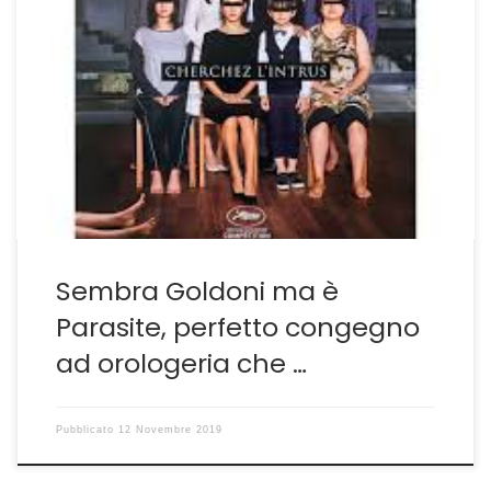
Bong Joon-ho tra tutti i grandi autori proposti dal
cinema sudcoreano è quello che è riuscito fin dalle
prime opere a donare una visione universale, passando
con facilità da un genere all’altro, non fossilizzandosi.
Scoperto al festival del cinema di Torino del 2003 con
lo strepitoso << noir >> Memories […]
Sembra Goldoni ma è
Parasite, perfetto congegno
ad orologeria che …
Pubblicato
12 Novembre 2019