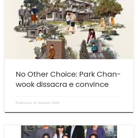
Molto più di una commedia nera C’è molto di
interessante in questo No Other Choice di Park Chan-
wook, tra i migliori film del regista sudcoreano che si
discosta per intuizioni e originalità da Cacciatore di
Teste di Costa-Gravas, autore al quale l’opera è
dedicata nei titoli di coda. Park infatti […]
No Other Choice: Park Chan-
wook dissacra e convince
Pubblicato
10 Gennaio 2026