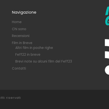
Navigazione
Home
Chi sono
Recensioni
Film in Breve
Altri film in poche righe
Feff22 in breve
Brevi note su alcuni film del Feff23
Contatti
itti riservati