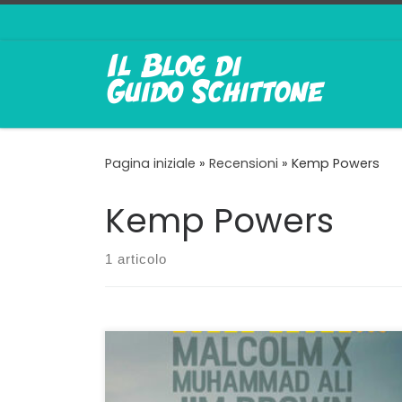
Passa al contenuto
Pagina iniziale
»
Recensioni
»
Kemp Powers
Kemp Powers
1 articolo
Il festeggiamento è frugale, senza donne,
senza alcool, senza cibo se non un