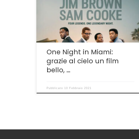
barattolino di gelato alla vaniglia. È
soprattutto un massacro interiore, un
mettersi allo specchio, un inchiodarsi a ciò
che non è mai stato detto, a un tentativo di
presa di coscienza, alle ragioni e ai torti di […]
One Night in Miami:
grazie al cielo un film
bello, …
Pubblicato
10 Febbraio 2021