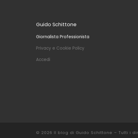
Guido Schittone
Giornalista Professionista
Privacy e Cookie Policy
Accedi
© 2026
Il blog di Guido Schittone
– Tutti i dir