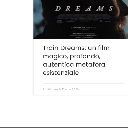
che sembra un romanzo. Perché in effetti
Train Dreams romanzo lo è. Venne scritto da
Denis Johnson nel 2002 e pubblicato undici
anni dopo in Italia da Mondadori. E non è
nemmeno il primo […]
Train Dreams: un film
magico, profondo,
autentica metafora
esistenziale
Pubblicato
8 Marzo 2026