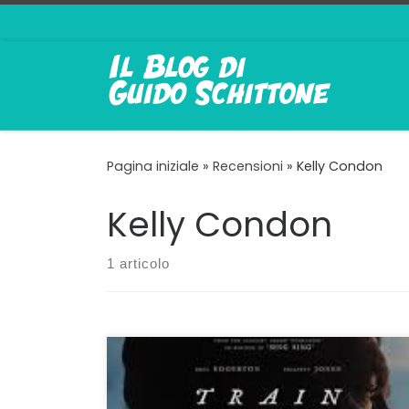
Passa al contenuto
Pagina iniziale
»
Recensioni
»
Kelly Condon
Kelly Condon
1 articolo
Come nei romanzi che piacciono a me Non è
casuale che sia innamorato di questo film