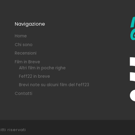
Navigazione
Home
Chi sono
Recensioni
Film in Breve
Altri film in poche righe
Feff22 in breve
Brevi note su alcuni film del Feff23
Contatti
itti riservati