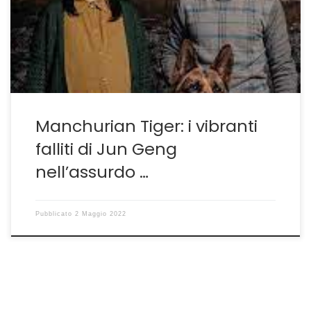
bersagli umani come fanno le bombe a mano. Altre
volte a prendere di mira quella specie di baracca è un
filosofo creditore che ” ha cambiato […]
Manchurian Tiger: i vibranti
falliti di Jun Geng
nell’assurdo …
Pubblicato
2 Maggio 2022