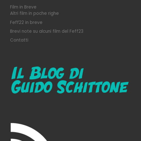
Film in Breve
Altri film in poche righe
Feff22 in breve
Brevi note su alcuni film del Feff23
Contatti