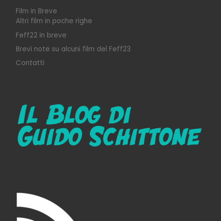
Film in Breve
Altri film in poche righe
Feff22 in breve
Brevi note su alcuni film del Feff23
Contatti