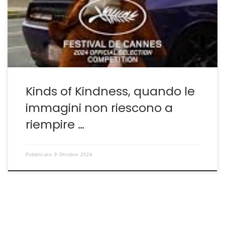
ha permesso al bravissimo Jesse Plemons di
aggiudicarsi il premio come migliore attore
protagonista. Ma se si eccettua l’evidente prova
maiuscola offerta dal […]
Kinds of Kindness, quando le
immagini non riescono a
riempire …
Pubblicato
9 Ottobre 2024