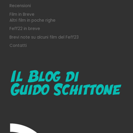
Recensioni
Film in Breve
Altri film in poche righe
Feff22 in breve
Brevi note su alcuni film del Feff23
Contatti