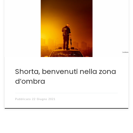
Un film sorprendente per tensione e profondità La
cinematografia danese ci sta abituando ormai da anni
a parecchie e positive sorprese. Dietro ai maestri, Lars
von Trier, Susan Bier, Nicolas Winding Refn,Thomas
Vinterberg, Anders Thomas Jensen e tanti altri, esiste
un gruppo di giovani che non esita a dirigere film […]
Shorta, benvenuti nella zona
d’ombra
Pubblicato
22 Giugno 2021