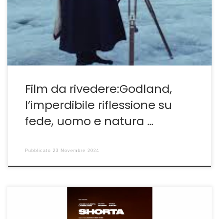
proiettato nel 2023, del regista islandese Hlynur
Pálmason. L’ho voluto recuperare perché raramente
negli ultimi anni il cinema è […]
Film da rivedere:Godland,
l’imperdibile riflessione su
fede, uomo e natura …
Pubblicato
23 Novembre 2024