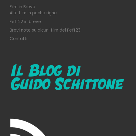
Film in Breve
Altri film in poche righe
Feff22 in breve
Brevi note su alcuni film del Feff23
Contatti