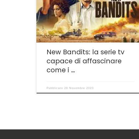
sudamericana inserita nel palinsesto di Prime
da prendere in considerazione. Sulle prime
potrebbe sembrare fin troppo violenta e
adrenalitica, con rapine, sparatorie, omicidi
assortiti e brutti ceffi di contorno ma a poco
a […]
New Bandits: la serie tv
capace di affascinare
come i …
Pubblicato
26 Novembre 2023