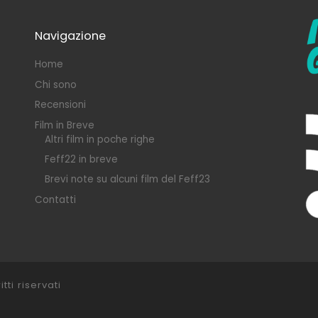
Navigazione
Home
Chi sono
Recensioni
Film in Breve
Altri film in poche righe
Feff22 in breve
Brevi note su alcuni film del Feff23
Contatti
itti riservati