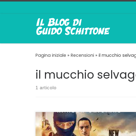
Passa al contenuto
Pagina iniziale
»
Recensioni
»
il mucchio selva
il mucchio selvag
1 articolo
Una sceneggiatura che migliora ad ogni
puntata New Bandits, nell’originale brasiliano
Cangaço Novo, è un’altra serie televisiva