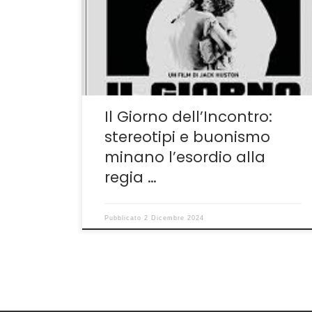
per il suo debutto nella regia ha scelto un
tema ormai trito e ritrito: la storia di un pugile
che deve redimersi, rimediare agli errori del
passato, il tutto concentrato nelle ore che
precedono il suo ritorno […]
Il Giorno dell’Incontro:
stereotipi e buonismo
minano l’esordio alla
regia …
Pubblicato
2 Dicembre 2024