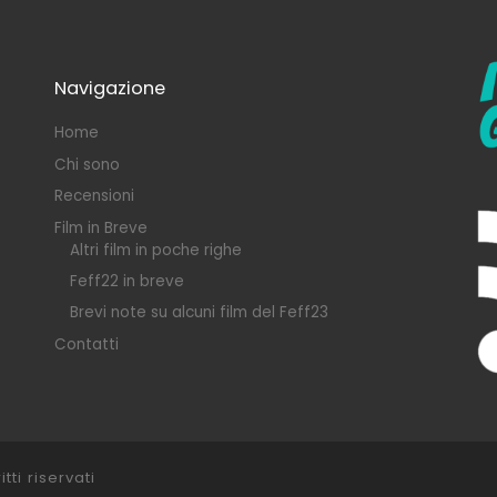
Navigazione
Home
Chi sono
Recensioni
Film in Breve
Altri film in poche righe
Feff22 in breve
Brevi note su alcuni film del Feff23
Contatti
itti riservati