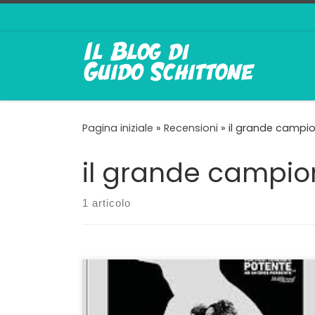
Passa al contenuto
Pagina iniziale
»
Recensioni
»
il grande campi
il grande campio
1 articolo
Storia di redenzione in una spettrale New
York Jack Huston, nipote dell’immenso John,