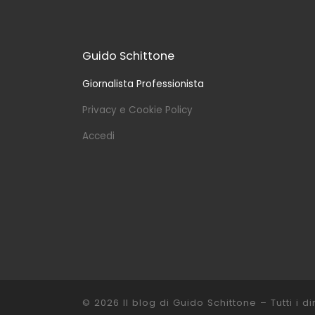
Guido Schittone
Giornalista Professionista
Privacy e Cookie Policy
Accedi
© 2026
Il blog di Guido Schittone
– Tutti i dir