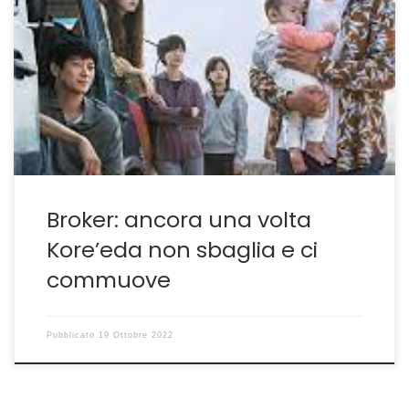
Monotematico? Sì ma che gioia vivere i suoi film Con
Broker, aggiunto in Italia il sottotitolo Le Buone Stelle,
Hirokazu Kore’eda ci riporta sul proprio terreno abituale.
Riflettere sul ruolo della famiglia nel contemporaneo è
di fatto il suo marchio di fabbrica, da cui mai si è
allontanato. Persino il […]
Broker: ancora una volta
Kore’eda non sbaglia e ci
commuove
Pubblicato
19 Ottobre 2022