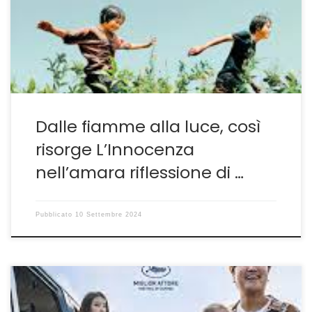
sotto forma di una struttura che ricorda il noir e che
sfocia in un'analisi spietata sui disastri derivanti
dall'incomunicabilità e dalla vergogna di esternare i
propri sentimenti
Dalle fiamme alla luce, così
risorge L’Innocenza
nell’amara riflessione di …
Pubblicato
10 Settembre 2024