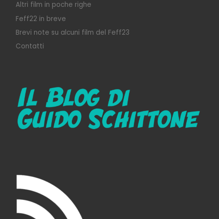
Altri film in poche righe
Feff22 in breve
Brevi note su alcuni film del Feff23
Contatti