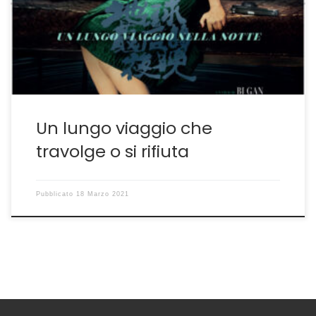
Bi Gan come ne esistono altri, ugualmente validi, per
cestinarlo. Perché se da un lato il film che nella
titolazione in lingua inglese riprende il titolo Long Day’s
[…]
Un lungo viaggio che
travolge o si rifiuta
Pubblicato
18 Marzo 2021