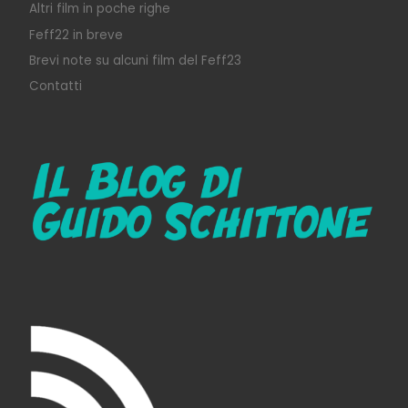
Altri film in poche righe
Feff22 in breve
Brevi note su alcuni film del Feff23
Contatti