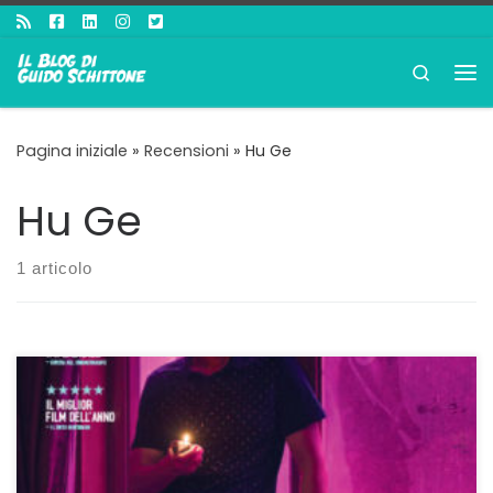
Passa al contenuto
Search
Me
Pagina iniziale
»
Recensioni
»
Hu Ge
Hu Ge
1 articolo
L’ADESIONE al genere, in questo caso il noir, come
mezzo per poter parlare della Cina di oggi. Quella che
ci mostra Yi’nan Diao nel suo ottimo Il Lago delle Oche