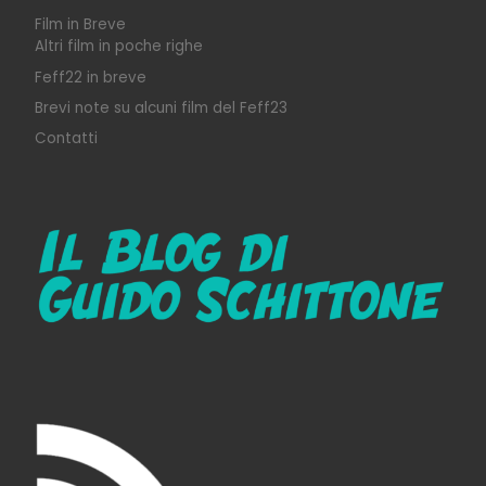
Film in Breve
Altri film in poche righe
Feff22 in breve
Brevi note su alcuni film del Feff23
Contatti