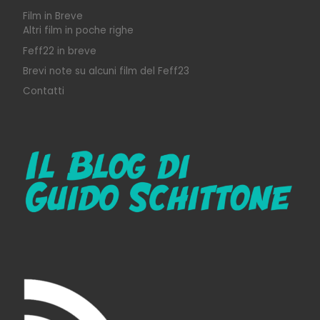
Film in Breve
Altri film in poche righe
Feff22 in breve
Brevi note su alcuni film del Feff23
Contatti