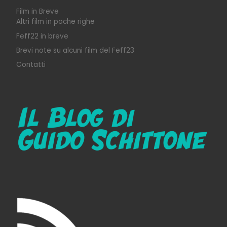
Film in Breve
Altri film in poche righe
Feff22 in breve
Brevi note su alcuni film del Feff23
Contatti