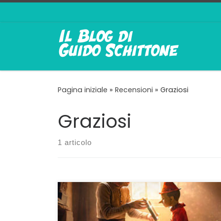
Passa al contenuto
Pagina iniziale
»
Recensioni
»
Graziosi
Graziosi
1 articolo
Dispiace dirlo ma per la seconda volta…in vita
lo spettatore medio che sarei io non ha
apprezzato un film del suo autore italiano