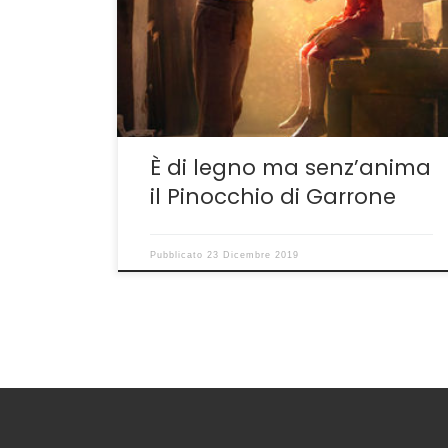
preferito, Matteo Garrone. Era già accaduto
con l’imperfetto Il racconto dei racconti–
http://guido.sgwebitaly.it/articoli/il-racconto-
dei-racconti-se-garrone-si-limita-alla-
didascalia/ e si è ripetuto dopo la visione
della sua versione cinematografica di
Pinocchio. Troppe cose, […]
È di legno ma senz’anima
il Pinocchio di Garrone
Pubblicato
23 Dicembre 2019