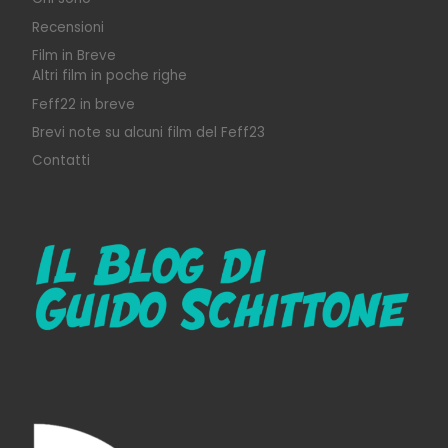
Recensioni
Film in Breve
Altri film in poche righe
Feff22 in breve
Brevi note su alcuni film del Feff23
Contatti