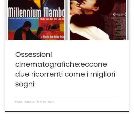
emanare. Sono quindi individuali, poco oggettive,
proprio perché vanno a colpire non l’elemento
razionale ma quello percettivo, ciò che si annida nel tuo
intimo e che spontaneamente […]
Ossessioni
cinematografiche:eccone
due ricorrenti come i migliori
sogni
Pubblicato
31 Marzo 2023