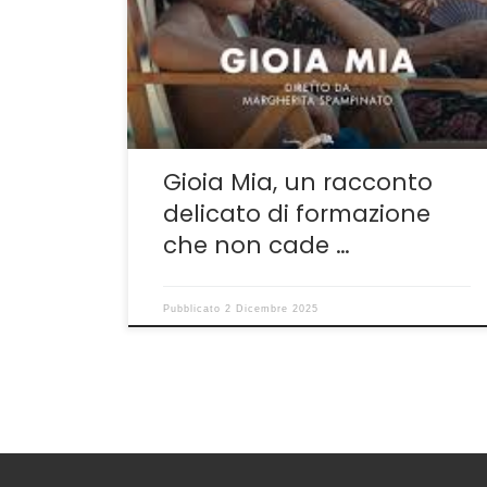
parare. D’altronde non si tratta di una neofita
in senso tecnico. Negli anni ha potuto
lavorare come segretaria di edizione o
supervisore alle sceneggiature o al casting a
fianco di molti autori interessanti,
Michelangelo […]
Gioia Mia, un racconto
delicato di formazione
che non cade …
Pubblicato
2 Dicembre 2025