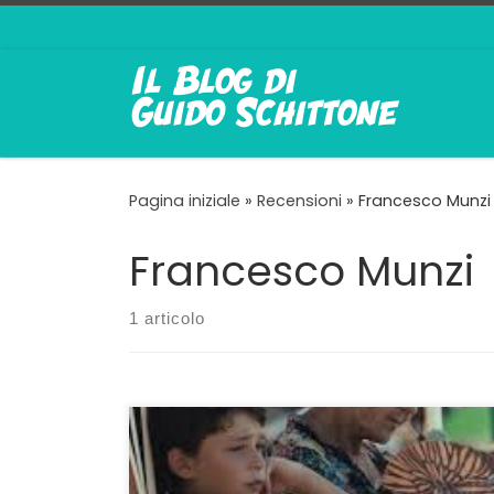
Passa al contenuto
Pagina iniziale
»
Recensioni
»
Francesco Munzi
Francesco Munzi
1 articolo
Un esordio con fiocchi Al primo
lungometraggio Margherita Spampinato
dimostra di sapere benissimo dove andare a