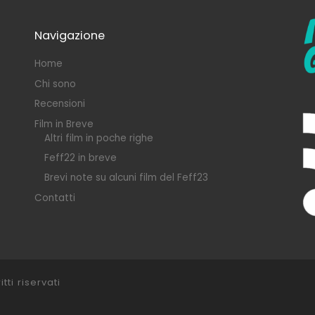
Navigazione
Home
Chi sono
Recensioni
Film in Breve
Altri film in poche righe
Feff22 in breve
Brevi note su alcuni film del Feff23
Contatti
itti riservati