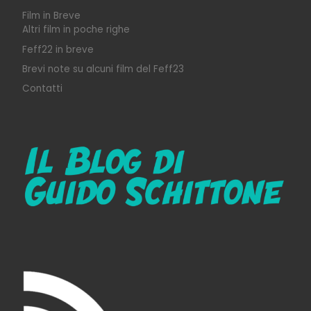
Film in Breve
Altri film in poche righe
Feff22 in breve
Brevi note su alcuni film del Feff23
Contatti