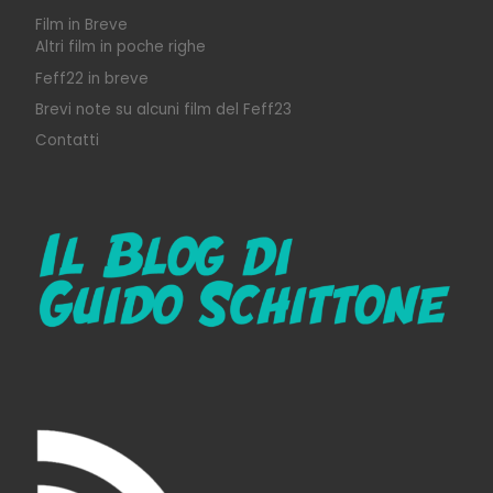
Film in Breve
Altri film in poche righe
Feff22 in breve
Brevi note su alcuni film del Feff23
Contatti