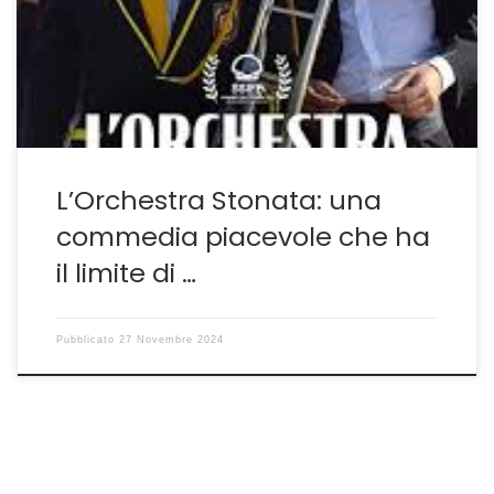
Cannes e poi alla rassegna romana che ha il pregio di
far trascorrere agli spettatori attimi di divertimento.
Non è quindi un film da cestinare in toto. Per
ambientazione, interpretazione […]
L’Orchestra Stonata: una
commedia piacevole che ha
il limite di …
Pubblicato
27 Novembre 2024