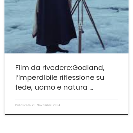
Nella terra dove dio muore È un dio che muore quello di
cui ci parla lo splendido Godland, nella terra di Dio,
uscito da Cannes nel 2022 e nei nostri cinema
proiettato nel 2023, del regista islandese Hlynur
Pálmason. L’ho voluto recuperare perché raramente
negli ultimi anni il cinema è […]
Film da rivedere:Godland,
l’imperdibile riflessione su
fede, uomo e natura …
Pubblicato
23 Novembre 2024