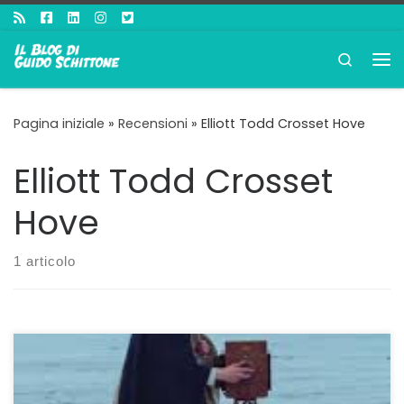
Passa al contenuto
Search
Me
Pagina iniziale
»
Recensioni
»
Elliott Todd Crosset Hove
Elliott Todd Crosset
Hove
1 articolo