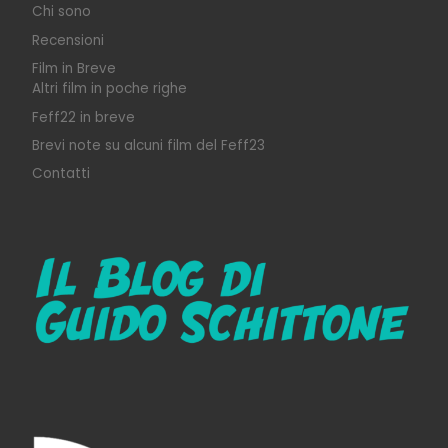
Chi sono
Recensioni
Film in Breve
Altri film in poche righe
Feff22 in breve
Brevi note su alcuni film del Feff23
Contatti