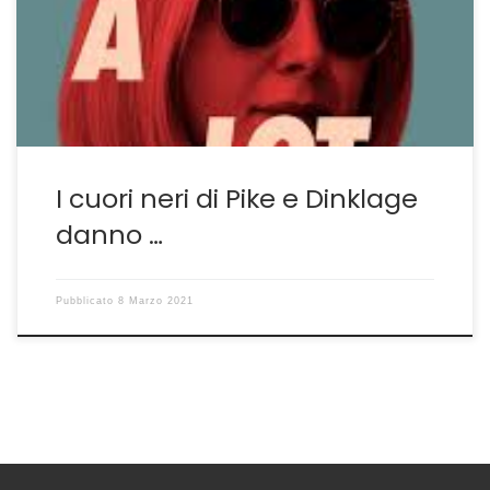
annali della storia ma è il classico film simil leggero in
grado di mostrare le capacità attoriali del cast, in
specie di una magnifica Rosamund Pike e di un […]
I cuori neri di Pike e Dinklage
danno …
Pubblicato
8 Marzo 2021