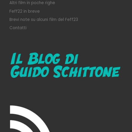
Altri film in poche righe
Feff22 in breve
Brevi note su alcuni film del Feff23
Contatti