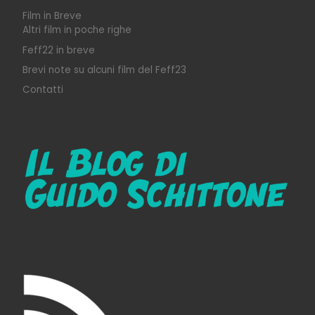
Film in Breve
Altri film in poche righe
Feff22 in breve
Brevi note su alcuni film del Feff23
Contatti