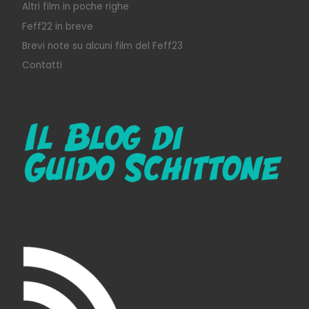
Altri film in poche righe
Feff22 in breve
Brevi note su alcuni film del Feff23
Contatti