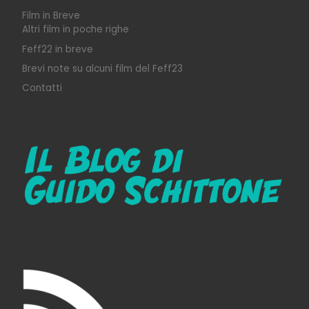
Film in Breve
Altri film in poche righe
Feff22 in breve
Brevi note su alcuni film del Feff23
Contatti