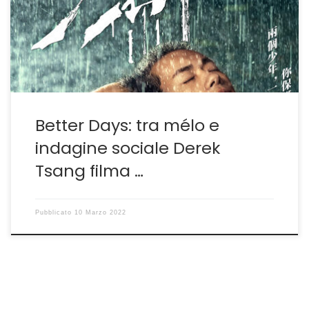
un tema caldo che se sfruttato con sapienza permette
di mettere in luce non solo il fenomeno stesso quanto
la crudeltà sociale da cui […]
Better Days: tra mélo e
indagine sociale Derek
Tsang filma …
Pubblicato
10 Marzo 2022