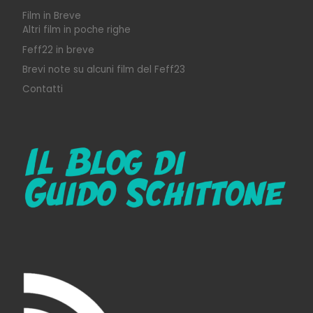
Film in Breve
Altri film in poche righe
Feff22 in breve
Brevi note su alcuni film del Feff23
Contatti