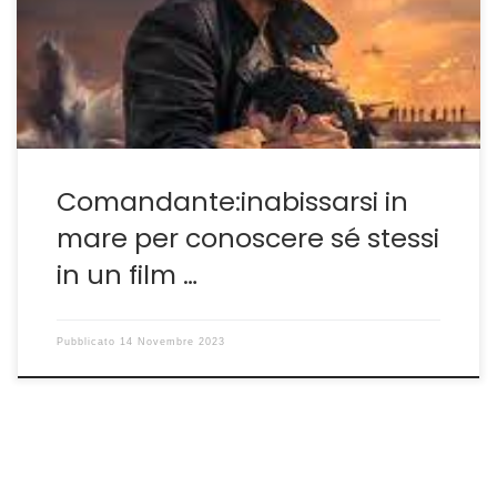
eccesso di retorica. Sarebbe stato molto facile cadere
nel tranello raccontando un reale episodio ai più
sconosciuto della seconda guerra mondiale. Un
comandante di sommergibile, Salvatore […]
Comandante:inabissarsi in
mare per conoscere sé stessi
in un film …
Pubblicato
14 Novembre 2023