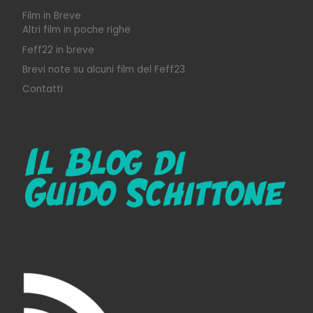
Film in Breve
Altri film in poche righe
Feff22 in breve
Brevi note su alcuni film del Feff23
Contatti