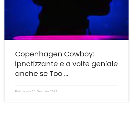
l’onirico stanca e l’eccesso di narcismo soffoca le
intuizioni– ecco un altro esempio di cinema-che sia una
serie tv distribuita da Netflix poco […]
Copenhagen Cowboy:
ipnotizzante e a volte geniale
anche se Too …
Pubblicato
25 Gennaio 2023