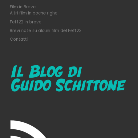
Film in Breve
Altri film in poche righe
Feff22 in breve
Brevi note su alcuni film del Feff23
Contatti