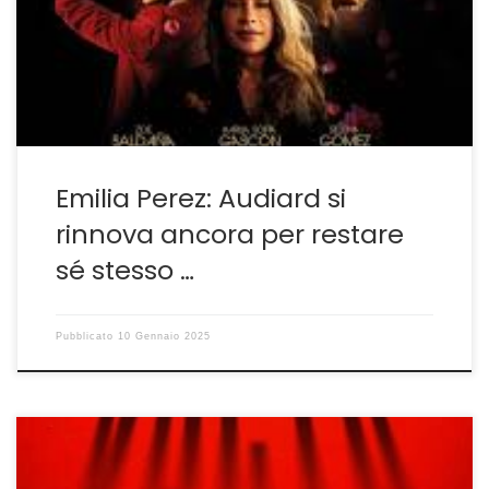
radici di figlio d’arte, il padre Michel è stato un immenso
sceneggiatore(anche per il mio amato Marco Ferreri), e
[…]
Emilia Perez: Audiard si
rinnova ancora per restare
sé stesso …
Pubblicato
10 Gennaio 2025