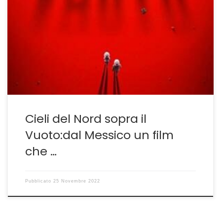
Un simil western diretto con mano ferma El Norte Sobre
El Vacio è il film messicano diretto da Alejandra
Marquez Abella presentato alla Berlinale di quest’anno
e inserito in versione originale nella piattaforma
streaming di Prime nell’attesa(o speranza) di una
regolare distribuzione nelle sale. Sosteniamo questo
perché siamo convinti che […]
Cieli del Nord sopra il
Vuoto:dal Messico un film
che …
Pubblicato
25 Novembre 2022