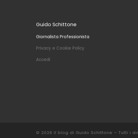
Guido Schittone
Giornalista Professionista
Privacy e Cookie Policy
Accedi
© 2026
Il blog di Guido Schittone
– Tutti i dir