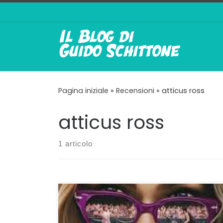
Passa al contenuto
Pagina iniziale
»
Recensioni
»
atticus ross
atticus ross
1 articolo
Una gioia per la mente e per gli occhi
Challengers è il film che consacra in modo