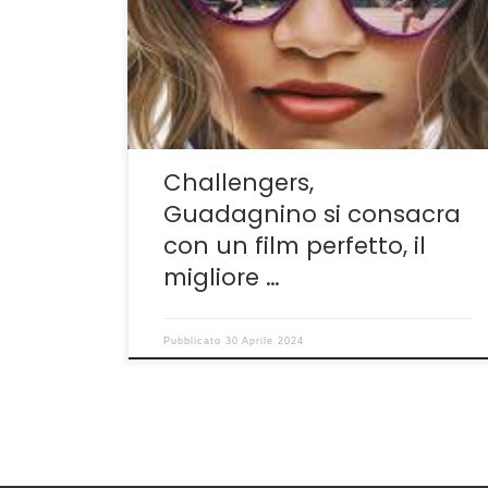
definitivo Luca Guadagnino tra i grandi registi
italiani. Non c’è proprio nulla, infatti, in questa
sua ultima fatica che può essere contestato,
criticato. Tutto rasenta la perfezione, a cui
l’autore siciliano ci aveva […]
Challengers,
Guadagnino si consacra
con un film perfetto, il
migliore …
Pubblicato
30 Aprile 2024