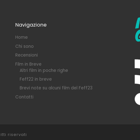
Navigazione
Home
Chi sono
Recensioni
Film in Breve
Altri film in poche righe
Feff22 in breve
Brevi note su alcuni film del Feff23
Contatti
itti riservati