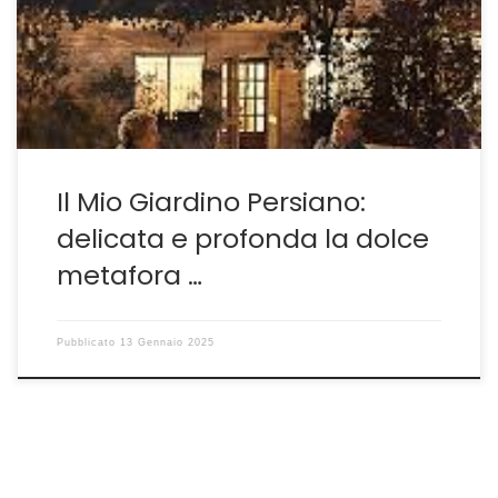
ancora una volta quanta capacità di fare cinema e
raccontare storie abbia il cinema iraniano. In tutte le
produzioni che riescono ad arrivare in Occidente-ma
l’antica Persia non […]
Il Mio Giardino Persiano:
delicata e profonda la dolce
metafora …
Pubblicato
13 Gennaio 2025