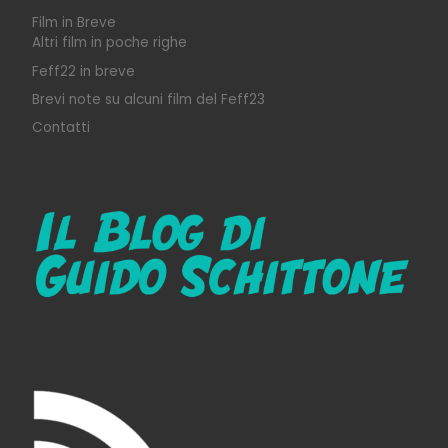
Film in Breve
Altri film in poche righe
Feff22 in breve
Brevi note su alcuni film del Feff23
Contatti