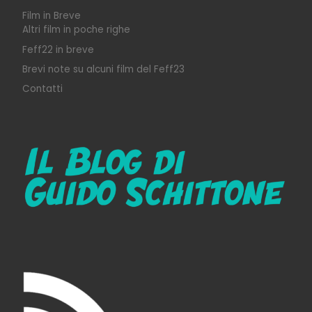
Film in Breve
Altri film in poche righe
Feff22 in breve
Brevi note su alcuni film del Feff23
Contatti