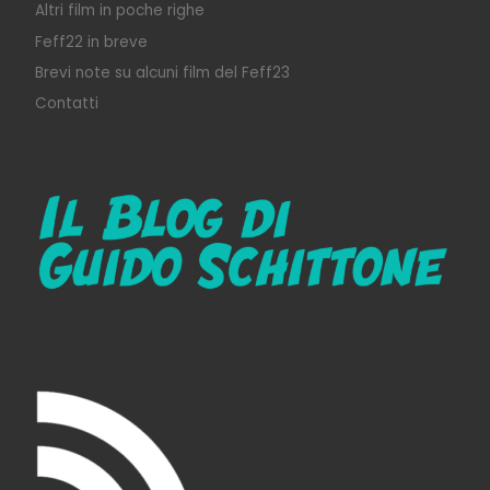
Altri film in poche righe
Feff22 in breve
Brevi note su alcuni film del Feff23
Contatti