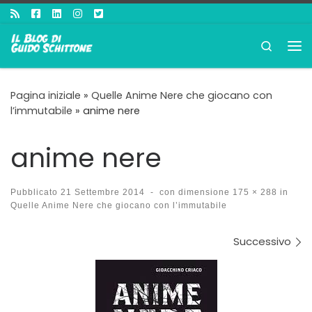
Passa al contenuto
Search
Me
Pagina iniziale
»
Quelle Anime Nere che giocano con
l’immutabile
»
anime nere
anime nere
Pubblicato
21 Settembre 2014
-
con dimensione
175 × 288
in
Quelle Anime Nere che giocano con l’immutabile
Navigazione immagini
Successivo