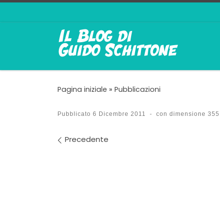
Passa al contenuto
Pagina iniziale
»
Pubblicazioni
Pubblicato
6 Dicembre 2011
-
con dimensione
355
Navigazione immagin
Precedente