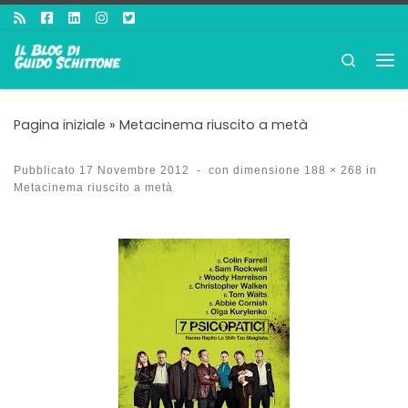
Passa al contenuto
Search
Me
Pagina iniziale
»
Metacinema riuscito a metà
Pubblicato
17 Novembre 2012
-
con dimensione
188 × 268
in
Metacinema riuscito a metà
Navigazione immagini