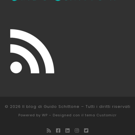
© 2026
Il blog di Guido Schittone
– Tutti i diritti riservati
Powered by
WP
– Designed con il
tema Customizr