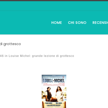
HOME
CHI SONO
RECENSI
 di grottesco
146
in
Louise Michel: grande lezione di grottesco
i