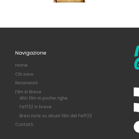
Navigazione
Home
Chi sono
Recensioni
Film in Breve
Altri film in poche righe
Feff22 in breve
Brevi note su alcuni film del Feff23
Contatti