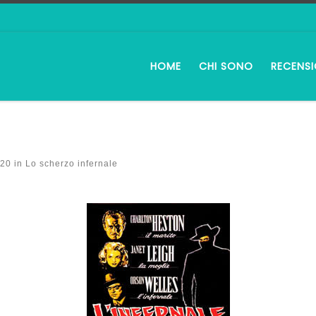
HOME
CHI SONO
RECENSI
320
in
Lo scherzo infernale
i