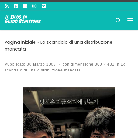
Passa al contenuto
Search
Me
Pagina iniziale
»
Lo scandalo di una distribuzione
mancata
Pubblicato
30 Marzo 2008
-
con dimensione
300 × 431
in
Lo
scandalo di una distribuzione mancata
Navigazione immagini