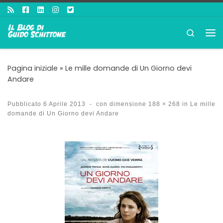
Passa al contenuto
Search
Me
Pagina iniziale
»
Le mille domande di Un Giorno devi
Andare
Pubblicato
6 Aprile 2013
-
con dimensione
188 × 268
in
Le mille
domande di Un Giorno devi Andare
Navigazione immagini