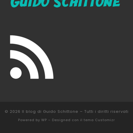
© 2026
Il blog di Guido Schittone
– Tutti i diritti riservati
Powered by
WP
– Designed con il
tema Customizr