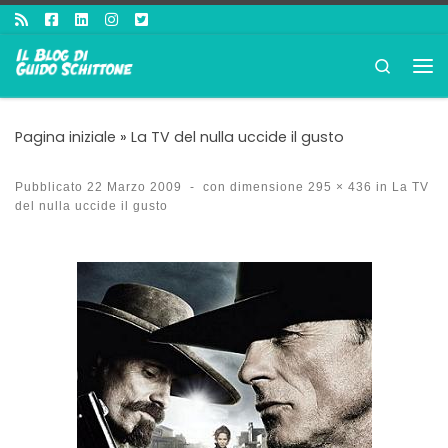
Passa al contenuto
Search
Me
Pagina iniziale
»
La TV del nulla uccide il gusto
Pubblicato
22 Marzo 2009
-
con dimensione
295 × 436
in
La TV
del nulla uccide il gusto
Navigazione immagini