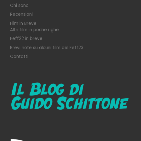
Chi sono
Recensioni
Film in Breve
Altri film in poche righe
Feff22 in breve
Brevi note su alcuni film del Feff23
Contatti