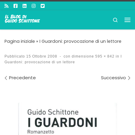
Passa al contenuto
Search
Me
Pagina iniziale
»
I Guardoni: provocazione di un lettore
Pubblicato
15 Ottobre 2008
-
con dimensione
595 × 842
in
I
Guardoni: provocazione di un lettore
Navigazione immagini
Precedente
Successivo