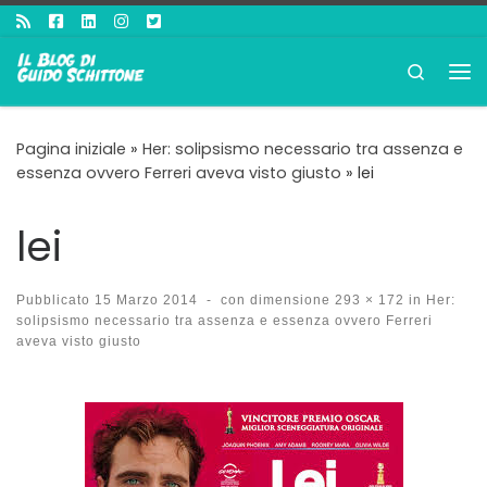
Passa al contenuto
Search
Me
Pagina iniziale
»
Her: solipsismo necessario tra assenza e
essenza ovvero Ferreri aveva visto giusto
»
lei
lei
Pubblicato
15 Marzo 2014
-
con dimensione
293 × 172
in
Her:
solipsismo necessario tra assenza e essenza ovvero Ferreri
aveva visto giusto
Navigazione immagini