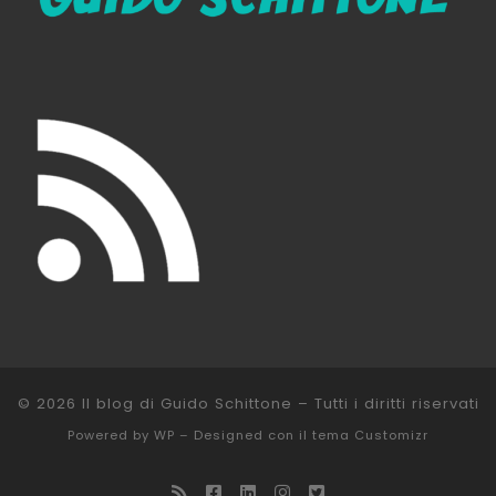
© 2026
Il blog di Guido Schittone
– Tutti i diritti riservati
Powered by
WP
– Designed con il
tema Customizr