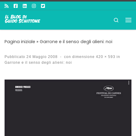
Passa al contenuto
Search
Me
Pagina iniziale
»
Garrone e il senso degli alieni: noi
Pubblicato
24 Maggio 2008
-
con dimensione
420 × 593
in
Garrone e il senso degli alieni: noi
Navigazione immagini