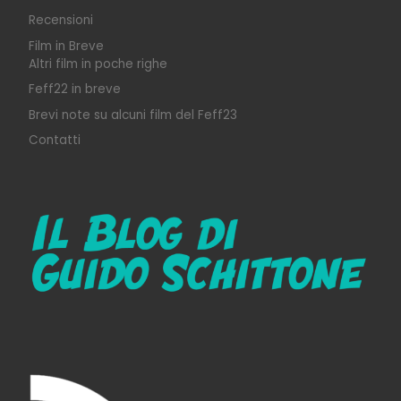
Recensioni
Film in Breve
Altri film in poche righe
Feff22 in breve
Brevi note su alcuni film del Feff23
Contatti