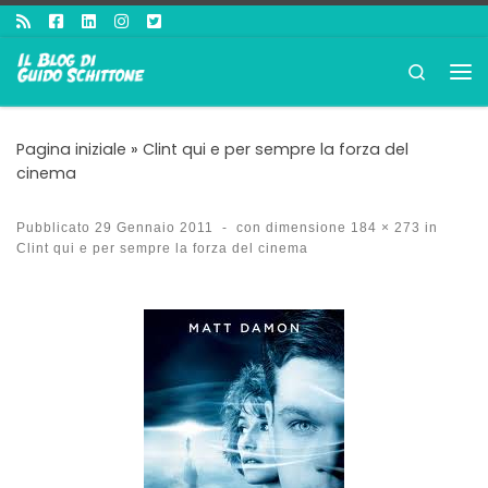
Passa al contenuto
Search
Me
Pagina iniziale
»
Clint qui e per sempre la forza del
cinema
Pubblicato
29 Gennaio 2011
-
con dimensione
184 × 273
in
Clint qui e per sempre la forza del cinema
Navigazione immagini