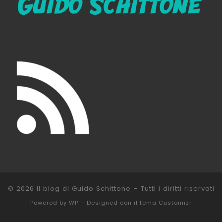
© 2026
Il blog di Guido Schittone
– Tutti i diritti riservati
Powered by
WP
– Designed con il
tema Customizr