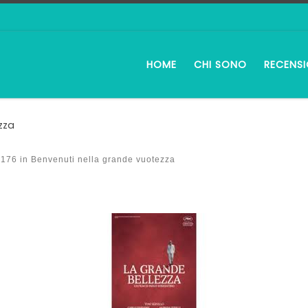
HOME
CHI SONO
RECENSI
zza
 176
in
Benvenuti nella grande vuotezza
i