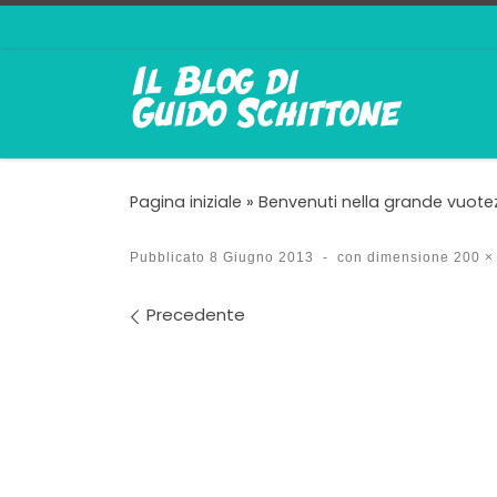
Passa al contenuto
Pagina iniziale
»
Benvenuti nella grande vuote
Pubblicato
8 Giugno 2013
-
con dimensione
200 ×
Navigazione immagin
Precedente