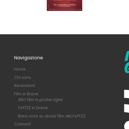
Navigazione
Home
Chi sono
Recensioni
Film in Breve
Altri film in poche righe
Feff22 in breve
Brevi note su alcuni film del Feff23
Contatti