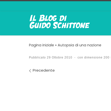
Passa al contenuto
Pagina iniziale
»
Autopsia di una nazione
Pubblicato
29 Ottobre 2010
-
con dimensione
200 
Navigazione immagin
Precedente